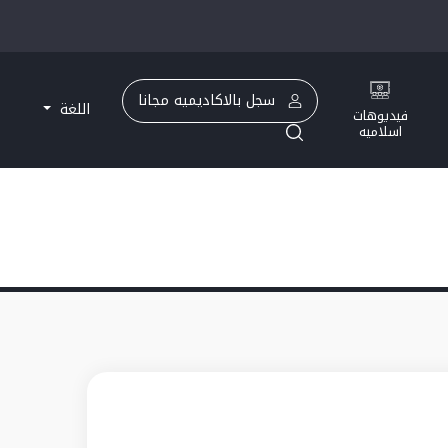
و له)
سجل بالاكاديميه مجانا
اللغة
فيديوهات
اسلاميه