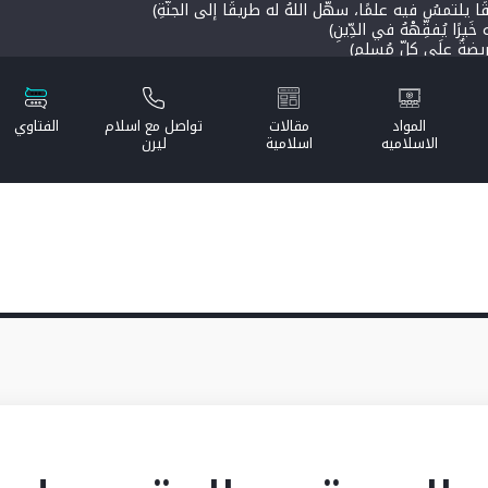
تمسُ فيه علمًا، سهَّل اللهُ له طريقًا إلى الجنَّةِ)
رًا يُفقِّهْهُ في الدِّينِ)
ةٌ علَى كلِّ مُسلِمٍ)
قطع عملُه إلا من ثلاثٍ؛ صدقةٍ جاريةٍ، أو علمٍ يُنتَفَعُ به، أو ولدٍ صالحٍ يدْع
المواد
مقالات
تواصل مع اسلام
الفتاوي
الاسلاميه
اسلامية
ليرن