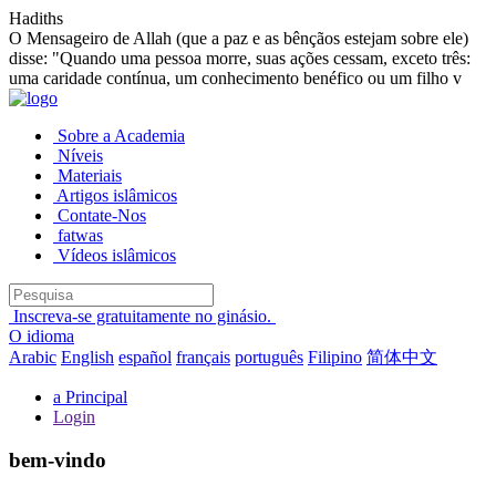
Hadiths
O Mensageiro de Allah (que a paz e as bênçãos estejam sobre ele)
disse: "Quando uma pessoa morre, suas ações cessam, exceto três:
uma caridade contínua, um conhecimento benéfico ou um filho v
Sobre a Academia
Níveis
Materiais
Artigos islâmicos
Contate-Nos
fatwas
Vídeos islâmicos
Inscreva-se gratuitamente no ginásio.
O idioma
Arabic
English
español
français
português
Filipino
简体中文
a Principal
Login
bem-vindo