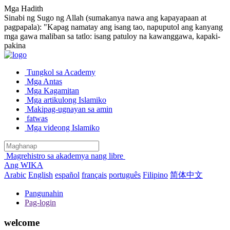
Mga Hadith
Sinabi ng Sugo ng Allah (sumakanya nawa ang kapayapaan at
pagpapala): "Kapag namatay ang isang tao, napuputol ang kanyang
mga gawa maliban sa tatlo: isang patuloy na kawanggawa, kapaki-
pakina
Tungkol sa Academy
Mga Antas
Mga Kagamitan
Mga artikulong Islamiko
Makipag-ugnayan sa amin
fatwas
Mga videong Islamiko
Magrehistro sa akademya nang libre
Ang WIKA
Arabic
English
español
français
português
Filipino
简体中文
Pangunahin
Pag-login
welcome