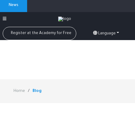
News
Register at the Academy for Free
Language
Home
Blog