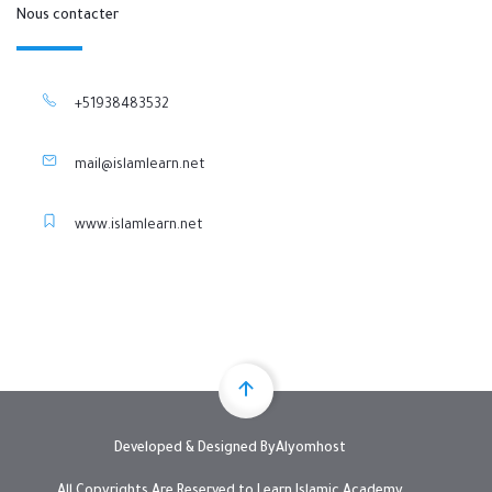
Nous contacter
+51938483532
mail@islamlearn.net
www.islamlearn.net
Developed & Designed By
Alyomhost
All Copyrights Are Reserved to Learn Islamic Academy