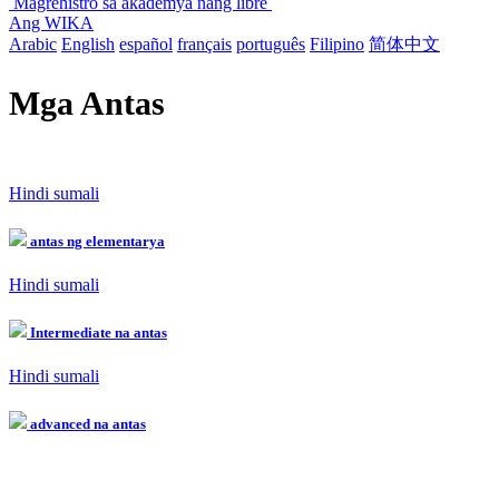
Magrehistro sa akademya nang libre
Ang WIKA
Arabic
English
español
français
português
Filipino
简体中文
Mga Antas
Hindi sumali
antas ng elementarya
Hindi sumali
Intermediate na antas
Hindi sumali
advanced na antas