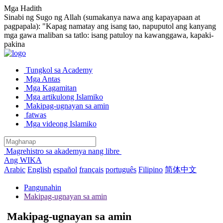
Mga Hadith
Sinabi ng Sugo ng Allah (sumakanya nawa ang kapayapaan at
pagpapala): "Kapag namatay ang isang tao, napuputol ang kanyang
mga gawa maliban sa tatlo: isang patuloy na kawanggawa, kapaki-
pakina
Tungkol sa Academy
Mga Antas
Mga Kagamitan
Mga artikulong Islamiko
Makipag-ugnayan sa amin
fatwas
Mga videong Islamiko
Magrehistro sa akademya nang libre
Ang WIKA
Arabic
English
español
français
português
Filipino
简体中文
Pangunahin
Makipag-ugnayan sa amin
Makipag-ugnayan sa amin