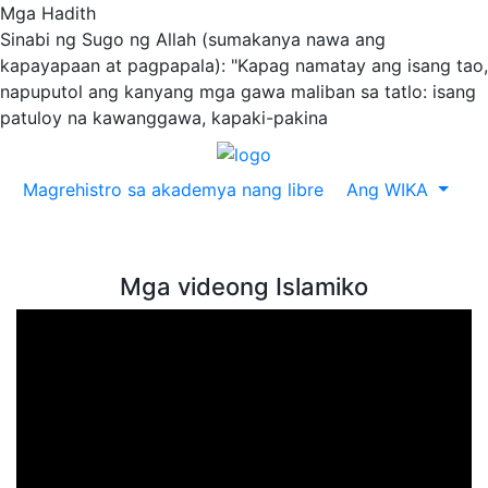
Mga Hadith
Sinabi ng Sugo ng Allah (sumakanya nawa ang
kapayapaan at pagpapala): "Kapag namatay ang isang tao,
napuputol ang kanyang mga gawa maliban sa tatlo: isang
patuloy na kawanggawa, kapaki-pakina
Magrehistro sa akademya nang libre
Ang WIKA
Mga videong Islamiko