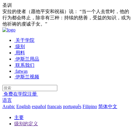
圣训
安拉的使者（愿他平安和祝福）说： “当一个人去世时，他的
行为都会终止，除非有三种：持续的慈善，受益的知识，或为
他祈祷的虔诚子女。”
关于学院
级别
用料
伊斯兰用品
联系我们
fatwas
伊斯兰视频
免费在学院注册
语言
Arabic
English
español
français
português
Filipino
简体中文
主要
级别的定义