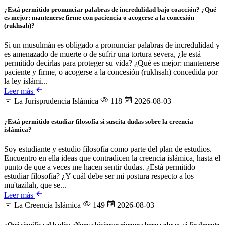
¿Está permitido pronunciar palabras de incredulidad bajo coacción? ¿Qué
es mejor: mantenerse firme con paciencia o acogerse a la concesión
(rukhsah)?
Si un musulmán es obligado a pronunciar palabras de incredulidad y
es amenazado de muerte o de sufrir una tortura severa, ¿le está
permitido decirlas para proteger su vida? ¿Qué es mejor: mantenerse
paciente y firme, o acogerse a la concesión (rukhsah) concedida por
la ley islámi...
Leer más
La Jurisprudencia Islámica
118
2026-08-03
¿Está permitido estudiar filosofía si suscita dudas sobre la creencia
islámica?
Soy estudiante y estudio filosofía como parte del plan de estudios.
Encuentro en ella ideas que contradicen la creencia islámica, hasta el
punto de que a veces me hacen sentir dudas. ¿Está permitido
estudiar filosofía? ¿Y cuál debe ser mi postura respecto a los
mu'tazilah, que se...
Leer más
La Creencia Islámica
149
2026-08-03
¿Qué significa el hadiz: «Nunca hicieron ninguna buena obra», si finalmente