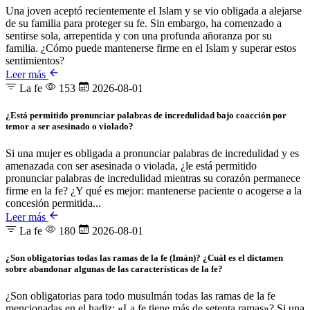
Una joven aceptó recientemente el Islam y se vio obligada a alejarse
de su familia para proteger su fe. Sin embargo, ha comenzado a
sentirse sola, arrepentida y con una profunda añoranza por su
familia. ¿Cómo puede mantenerse firme en el Islam y superar estos
sentimientos?
Leer más
La fe
153
2026-08-01
¿Está permitido pronunciar palabras de incredulidad bajo coacción por
temor a ser asesinado o violado?
Si una mujer es obligada a pronunciar palabras de incredulidad y es
amenazada con ser asesinada o violada, ¿le está permitido
pronunciar palabras de incredulidad mientras su corazón permanece
firme en la fe? ¿Y qué es mejor: mantenerse paciente o acogerse a la
concesión permitida...
Leer más
La fe
180
2026-08-01
¿Son obligatorias todas las ramas de la fe (Imán)? ¿Cuál es el dictamen
sobre abandonar algunas de las características de la fe?
¿Son obligatorias para todo musulmán todas las ramas de la fe
mencionadas en el hadiz: «La fe tiene más de setenta ramas»? Si una