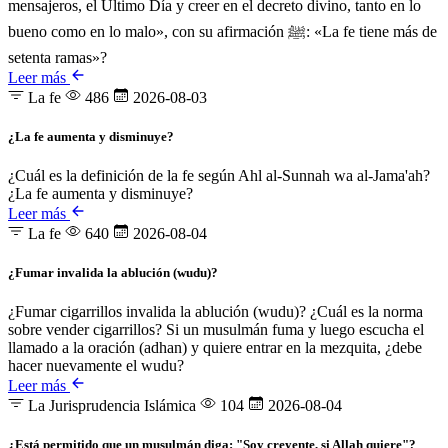
mensajeros, el Último Día y creer en el decreto divino, tanto en lo
bueno como en lo malo», con su afirmación ﷺ: «La fe tiene más de
setenta ramas»?
Leer más
La fe
486
2026-08-03
¿La fe aumenta y disminuye?
¿Cuál es la definición de la fe según Ahl al-Sunnah wa al-Jama'ah?
¿La fe aumenta y disminuye?
Leer más
La fe
640
2026-08-04
¿Fumar invalida la ablución (wudu)?
¿Fumar cigarrillos invalida la ablución (wudu)? ¿Cuál es la norma
sobre vender cigarrillos? Si un musulmán fuma y luego escucha el
llamado a la oración (adhan) y quiere entrar en la mezquita, ¿debe
hacer nuevamente el wudu?
Leer más
La Jurisprudencia Islámica
104
2026-08-04
¿Está permitido que un musulmán diga: "Soy creyente, si Allah quiere"?