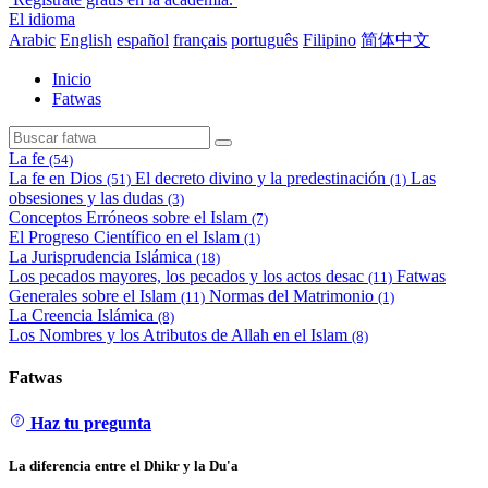
El idioma
Arabic
English
español
français
português
Filipino
简体中文
Inicio
Fatwas
La fe
(54)
La fe en Dios
El decreto divino y la predestinación
Las
(51)
(1)
obsesiones y las dudas
(3)
Conceptos Erróneos sobre el Islam
(7)
El Progreso Científico en el Islam
(1)
La Jurisprudencia Islámica
(18)
Los pecados mayores, los pecados y los actos desac
Fatwas
(11)
Generales sobre el Islam
Normas del Matrimonio
(11)
(1)
La Creencia Islámica
(8)
Los Nombres y los Atributos de Allah en el Islam
(8)
Fatwas
Haz tu pregunta
La diferencia entre el Dhikr y la Du'a