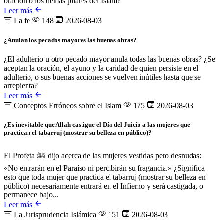
oración o los demás pilares del Islam?
Leer más
La fe
148
2026-08-03
¿Anulan los pecados mayores las buenas obras?
¿El adulterio u otro pecado mayor anula todas las buenas obras? ¿Se
aceptan la oración, el ayuno y la caridad de quien persiste en el
adulterio, o sus buenas acciones se vuelven inútiles hasta que se
arrepienta?
Leer más
Conceptos Erróneos sobre el Islam
175
2026-08-03
¿Es inevitable que Allah castigue el Día del Juicio a las mujeres que
practican el tabarruj (mostrar su belleza en público)?
El Profeta ﷺ dijo acerca de las mujeres vestidas pero desnudas:
«No entrarán en el Paraíso ni percibirán su fragancia.» ¿Significa
esto que toda mujer que practica el tabarruj (mostrar su belleza en
público) necesariamente entrará en el Infierno y será castigada, o
permanece bajo...
Leer más
La Jurisprudencia Islámica
151
2026-08-03