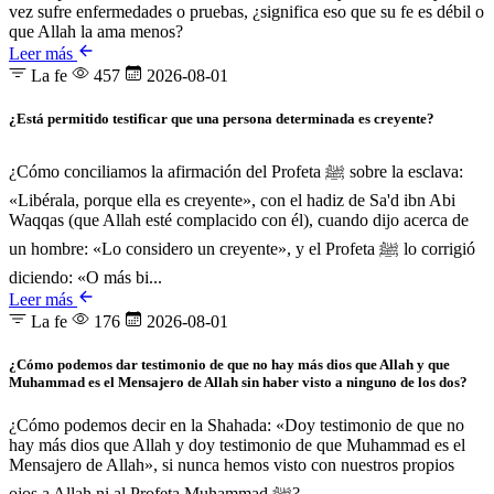
vez sufre enfermedades o pruebas, ¿significa eso que su fe es débil o
que Allah la ama menos?
Leer más
La fe
457
2026-08-01
¿Está permitido testificar que una persona determinada es creyente?
¿Cómo conciliamos la afirmación del Profeta ﷺ sobre la esclava:
«Libérala, porque ella es creyente», con el hadiz de Sa'd ibn Abi
Waqqas (que Allah esté complacido con él), cuando dijo acerca de
un hombre: «Lo considero un creyente», y el Profeta ﷺ lo corrigió
diciendo: «O más bi...
Leer más
La fe
176
2026-08-01
¿Cómo podemos dar testimonio de que no hay más dios que Allah y que
Muhammad es el Mensajero de Allah sin haber visto a ninguno de los dos?
¿Cómo podemos decir en la Shahada: «Doy testimonio de que no
hay más dios que Allah y doy testimonio de que Muhammad es el
Mensajero de Allah», si nunca hemos visto con nuestros propios
ojos a Allah ni al Profeta Muhammad ﷺ?